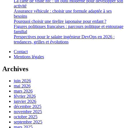
La carte de visite nfc : un outil moderne pour développer son
activité
Assurance véhicule : choisir une formule adaptée à ses
besoins
Pourquoi choisir une tirelire japonaise pour enfant ?
Figures politiques françaises : parcours politique et entourage
familial
Perspectives pour le salaire ingénieur DevOps en 2026 :
tendances, grilles et évolutions
Contact
Mentions légales
Archives
juin 2026
mai 2026
mars 2026
février 2026
janvier 2026
décembre 2025
novembre 2025
octobre 2025
septembre 2025
mars 2025