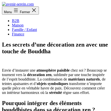
Aller
au
avenir-
Menu
Fermer
contenu
serein.com
B2B
Maison
Famille / Enfant
Finance
Les secrets d’une décoration zen avec une
touche de Bouddha
Envie d’instaurer une
atmosphère paisible
chez soi ? Beaucoup se
tournent vers la
décoration zen
, sublimée par une touche inspirée
de l’esprit bouddhiste. La combinaison de
matériaux naturels
, de
teintes apaisantes et d’
objets symboliques
transforme n’importe
quelle pièce en véritable havre de paix. Découvrez comment créer
un intérieur harmonieux où la
sérénité
règne sans effort.
Pourquoi intégrer des éléments
bouddhistes dans sa décoration zen ?