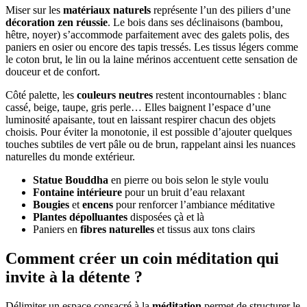
Miser sur les
matériaux naturels
représente l’un des piliers d’une
décoration zen réussie
. Le bois dans ses déclinaisons (bambou,
hêtre, noyer) s’accommode parfaitement avec des galets polis, des
paniers en osier ou encore des tapis tressés. Les tissus légers comme
le coton brut, le lin ou la laine mérinos accentuent cette sensation de
douceur et de confort.
Côté palette, les
couleurs neutres
restent incontournables : blanc
cassé, beige, taupe, gris perle… Elles baignent l’espace d’une
luminosité apaisante, tout en laissant respirer chacun des objets
choisis. Pour éviter la monotonie, il est possible d’ajouter quelques
touches subtiles de vert pâle ou de brun, rappelant ainsi les nuances
naturelles du monde extérieur.
Statue Bouddha
en pierre ou bois selon le style voulu
Fontaine intérieure
pour un bruit d’eau relaxant
Bougies
et
encens
pour renforcer l’ambiance méditative
Plantes dépolluantes
disposées çà et là
Paniers en
fibres naturelles
et tissus aux tons clairs
Comment créer un coin méditation qui
invite à la détente ?
Délimiter un espace consacré à la
méditation
permet de structurer le