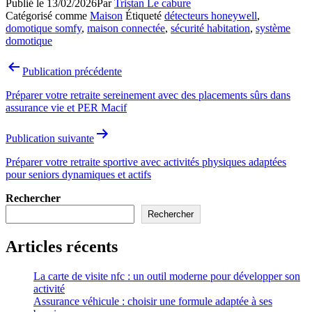
Publié le
13/02/2026
Par
Tristan Le cabure
Catégorisé comme
Maison
Étiqueté
détecteurs honeywell
,
domotique somfy
,
maison connectée
,
sécurité habitation
,
système
domotique
Navigation
Publication précédente
de
Préparer votre retraite sereinement avec des placements sûrs dans
l’article
assurance vie et PER Macif
Publication suivante
Préparer votre retraite sportive avec activités physiques adaptées
pour seniors dynamiques et actifs
Rechercher
Rechercher
Articles récents
La carte de visite nfc : un outil moderne pour développer son
activité
Assurance véhicule : choisir une formule adaptée à ses