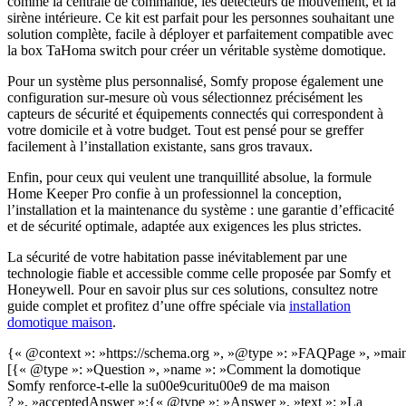
comme la centrale de commande, les détecteurs de mouvement, et la
sirène intérieure. Ce kit est parfait pour les personnes souhaitant une
solution complète, facile à déployer et parfaitement compatible avec
la box TaHoma switch pour créer un véritable système domotique.
Pour un système plus personnalisé, Somfy propose également une
configuration sur-mesure où vous sélectionnez précisément les
capteurs de sécurité et équipements connectés qui correspondent à
votre domicile et à votre budget. Tout est pensé pour se greffer
facilement à l’installation existante, sans gros travaux.
Enfin, pour ceux qui veulent une tranquillité absolue, la formule
Home Keeper Pro confie à un professionnel la conception,
l’installation et la maintenance du système : une garantie d’efficacité
et de sécurité optimale, adaptée aux exigences les plus strictes.
La sécurité de votre habitation passe inévitablement par une
technologie fiable et accessible comme celle proposée par Somfy et
Honeywell. Pour en savoir plus sur ces solutions, consultez notre
guide complet et profitez d’une offre spéciale via
installation
domotique maison
.
{« @context »: »https://schema.org », »@type »: »FAQPage », »main
[{« @type »: »Question », »name »: »Comment la domotique
Somfy renforce-t-elle la su00e9curitu00e9 de ma maison
? », »acceptedAnswer »:{« @type »: »Answer », »text »: »La