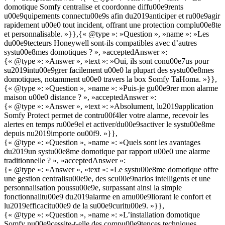
domotique Somfy centralise et coordonne diffu00e9rents
u00e9quipements connectu00e9s afin du2019anticiper et ru00e9agir
rapidement u00e0 tout incident, offrant une protection complu00e8te
et personnalisable. »}},{« @type »: »Question », »name »: »Les
du00e9tecteurs Honeywell sont-ils compatibles avec d’autres
systu00e8mes domotiques ? », »acceptedAnswer »:
{« @type »: »Answer », »text »: »Oui, ils sont conu00e7us pour
su2019intu00e9grer facilement u00e0 la plupart des systu00e8mes
domotiques, notamment u00e0 travers la box Somfy TaHoma. »}},
{« @type »: »Question », »name »: »Puis-je gu00e9rer mon alarme
maison u00e0 distance ? », »acceptedAnswer »:
{« @type »: »Answer », »text »: »Absolument, lu2019application
Somfy Protect permet de contru00f4ler votre alarme, recevoir les
alertes en temps ru00e9el et activer/du00e9sactiver le systu00e8me
depuis nu2019importe ou00f9. »}},
{« @type »: »Question », »name »: »Quels sont les avantages
du2019un systu00e8me domotique par rapport u00e0 une alarme
traditionnelle ? », »acceptedAnswer »:
{« @type »: »Answer », »text »: »Le systu00e8me domotique offre
une gestion centralisu00e9e, des scu00e9narios intelligents et une
personnalisation poussu00e9e, surpassant ainsi la simple
fonctionnalitu00e9 du2019alarme en amu00e9liorant le confort et
lu2019efficacitu00e9 de la su00e9curitu00e9. »}},
{« @type »: »Question », »name »: »L’installation domotique
Somfy nu00e9cessite-t-elle des compu00e9tences techniques