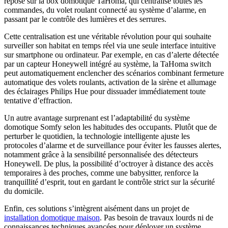
repose sur la box domotique TaHoma, qui centralise toutes les
commandes, du volet roulant connecté au système d’alarme, en
passant par le contrôle des lumières et des serrures.
Cette centralisation est une véritable révolution pour qui souhaite
surveiller son habitat en temps réel via une seule interface intuitive
sur smartphone ou ordinateur. Par exemple, en cas d’alerte détectée
par un capteur Honeywell intégré au système, la TaHoma switch
peut automatiquement enclencher des scénarios combinant fermeture
automatique des volets roulants, activation de la sirène et allumage
des éclairages Philips Hue pour dissuader immédiatement toute
tentative d’effraction.
Un autre avantage surprenant est l’adaptabilité du système
domotique Somfy selon les habitudes des occupants. Plutôt que de
perturber le quotidien, la technologie intelligente ajuste les
protocoles d’alarme et de surveillance pour éviter les fausses alertes,
notamment grâce à la sensibilité personnalisée des détecteurs
Honeywell. De plus, la possibilité d’octroyer à distance des accès
temporaires à des proches, comme une babysitter, renforce la
tranquillité d’esprit, tout en gardant le contrôle strict sur la sécurité
du domicile.
Enfin, ces solutions s’intègrent aisément dans un projet de
installation domotique maison
. Pas besoin de travaux lourds ni de
connaissances techniques avancées pour déployer un système