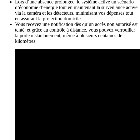
Lors d’une absence prolongée, le système active un scénario
d’économie d’énergie tout en maintenant la surveillance active
via la caméra et les détecteurs, minimisant vos dépenses tout
en assurant la protection domicile.
Vous recevez une notification dès qu’un accès non autorisé est
tenté, et grâce au contrôle à distance, vous pouvez verrouiller
la porte instantanément, même à plusieurs centaines de
kilomètres.