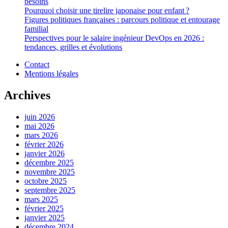
besoins
Pourquoi choisir une tirelire japonaise pour enfant ?
Figures politiques françaises : parcours politique et entourage
familial
Perspectives pour le salaire ingénieur DevOps en 2026 :
tendances, grilles et évolutions
Contact
Mentions légales
Archives
juin 2026
mai 2026
mars 2026
février 2026
janvier 2026
décembre 2025
novembre 2025
octobre 2025
septembre 2025
mars 2025
février 2025
janvier 2025
décembre 2024