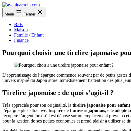
Aller
au
avenir-
Menu
Fermer
contenu
serein.com
B2B
Maison
Famille / Enfant
Finance
Pourquoi choisir une tirelire japonaise pou
L’apprentissage de l’épargne commence souvent par de petits gestes du q
univers inspiré du Japon attire immédiatement l’attention des plus jeu
Tirelire japonaise : de quoi s’agit-il ?
Très appréciée pour son originalité, la
tirelire japonaise pour enfant
l’épargne plus attractive. Inspirée de l’
univers japonais
, elle adopte
récupère l’argent lorsqu’il est déposé sur un emplacement prévu à cet 
pour la gestion de ses petites économies et prend plaisir à utiliser sa tir
Au-delà de son apparence amusante, cet objet possède une véritable
d