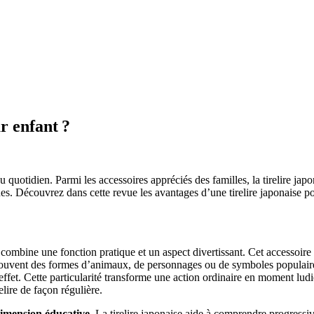
r enfant ?
uotidien. Parmi les accessoires appréciés des familles, la tirelire japo
nes. Découvrez dans cette revue les avantages d’une tirelire japonaise po
combine une fonction pratique et un aspect divertissant. Cet accessoire 
 souvent des formes d’animaux, de personnages ou de symboles populair
effet. Cette particularité transforme une action ordinaire en moment ludi
elire de façon régulière.
imension éducative
. La tirelire japonaise aide à comprendre progressi