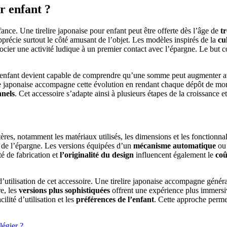
r enfant ?
ance. Une tirelire japonaise pour enfant peut être offerte dès l’âge de
t
précie surtout le côté amusant de l’objet. Les modèles inspirés de la
cu
ier une activité ludique à un premier contact avec l’épargne. Le but con
 L’enfant devient capable de comprendre qu’une somme peut augmenter av
lire japonaise accompagne cette évolution en rendant chaque dépôt de monn
nnels
. Cet accessoire s’adapte ainsi à plusieurs étapes de la croissance 
tères, notamment les matériaux utilisés, les dimensions et les fonctionn
 de l’épargne. Les versions équipées d’un
mécanisme automatique
ou 
té de fabrication et
l’originalité du design
influencent également le
coû
e d’utilisation de cet accessoire. Une tirelire japonaise accompagne génér
e, les
versions plus sophistiquées
offrent une expérience plus immersiv
ilité d’utilisation et les
préférences de l’enfant
. Cette approche permet
légier ?