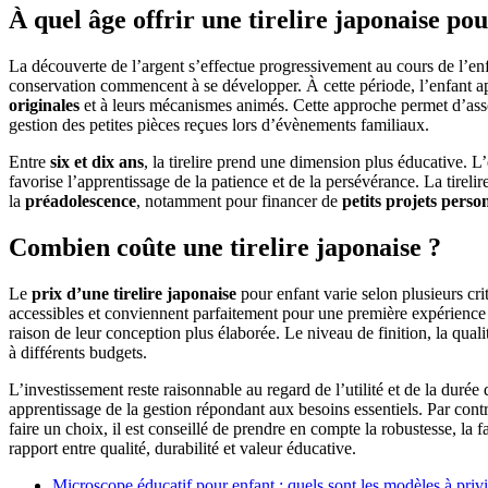
À quel âge offrir une tirelire japonaise pou
La découverte de l’argent s’effectue progressivement au cours de l’enf
conservation commencent à se développer. À cette période, l’enfant ap
originales
et à leurs mécanismes animés. Cette approche permet d’assoc
gestion des petites pièces reçues lors d’évènements familiaux.
Entre
six et dix ans
, la tirelire prend une dimension plus éducative.
favorise l’apprentissage de la patience et de la persévérance. La tire
la
préadolescence
, notamment pour financer de
petits projets perso
Combien coûte une tirelire japonaise ?
Le
prix d’une tirelire japonaise
pour enfant varie selon plusieurs cri
accessibles et conviennent parfaitement pour une première expérience
raison de leur conception plus élaborée. Le niveau de finition, la quali
à différents budgets.
L’investissement reste raisonnable au regard de l’utilité et de la duré
apprentissage de la gestion répondant aux besoins essentiels. Par contr
faire un choix, il est conseillé de prendre en compte la robustesse, la fac
rapport entre qualité, durabilité et valeur éducative.
Microscope éducatif pour enfant : quels sont les modèles à privi