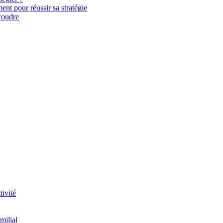
t pour réussir sa stratégie
 coudre
tivité
milial