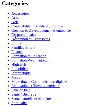
Categories
Accessoires
Actu
B2B
Comptabilité, Fiscalité et Juridique
Création et Développement d’entreprise
Cryptomonnaies
Décoration et Accessoires
En bref
Famille / Enfant
Finance
Formation et Éducation
Formation Web marketting
High tech
Immobilier
Informatique
Maison
Marketing et Communication digitale
Rénovation et Travaux intérieurs
Salle de bain
Santé / Bien-être
Santé naturelle et bien-être
Spiritualité