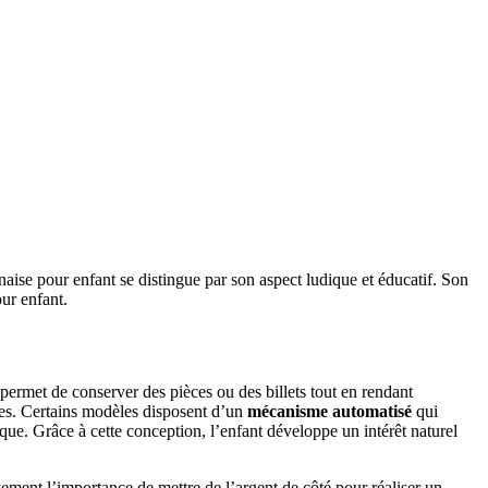
naise pour enfant se distingue par son aspect ludique et éducatif. Son
ur enfant.
permet de conserver des pièces ou des billets tout en rendant
es. Certains modèles disposent d’un
mécanisme automatisé
qui
que. Grâce à cette conception, l’enfant développe un intérêt naturel
vement l’importance de mettre de l’argent de côté pour réaliser un