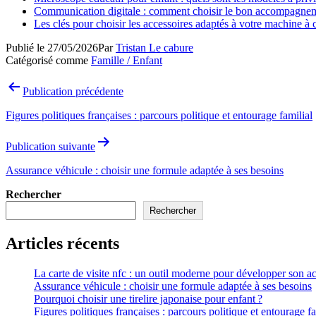
Communication digitale : comment choisir le bon accompagnemen
Les clés pour choisir les accessoires adaptés à votre machine à
Publié le
27/05/2026
Par
Tristan Le cabure
Catégorisé comme
Famille / Enfant
Navigation
Publication précédente
de
Figures politiques françaises : parcours politique et entourage familial
l’article
Publication suivante
Assurance véhicule : choisir une formule adaptée à ses besoins
Rechercher
Rechercher
Articles récents
La carte de visite nfc : un outil moderne pour développer son ac
Assurance véhicule : choisir une formule adaptée à ses besoins
Pourquoi choisir une tirelire japonaise pour enfant ?
Figures politiques françaises : parcours politique et entourage fa